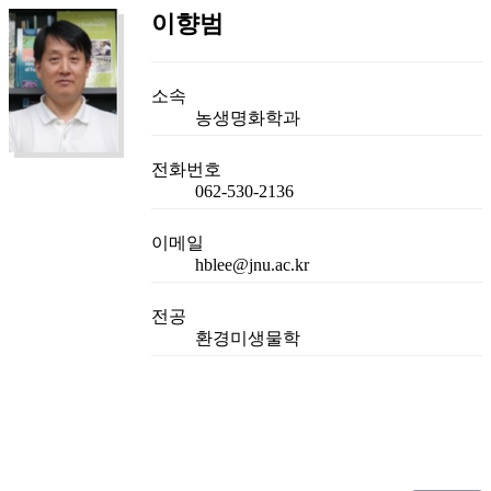
이향범
소속
농생명화학과
전화번호
062-530-2136
이메일
hblee@jnu.ac.kr
전공
환경미생물학