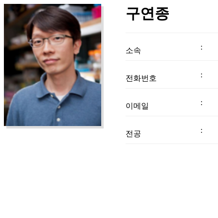
구연종
소속
전화번호
이메일
전공