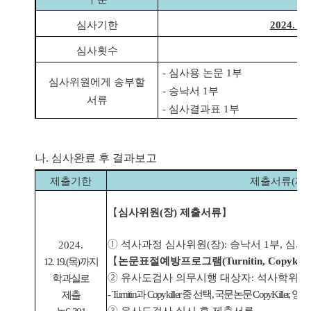
심사기한
2024. 12.
심사횟수
2
-
심사용 논문
1
부
심사위원에게 송부할
-
승낙서
1
부
서류
-
심사결과표
1
부
나.
심사완료 후 결과보고
제출기한
제출서류
(
제
【
심사위원
(
장
)
제출서류
】
①
석사과정 심사위원
(
장
):
승낙서
1
부
,
심사
2024.
【
논문표절예방프로그램
(Turnitin, Copykill
12. 19.(목
)
까지
②
유사도검사 의무시행 대상자
:
석
사학위청
학과실로
-
Turnitin
과
Copykiller
중 선택
,
국문논문
CopyKiller,
영문
제출
③