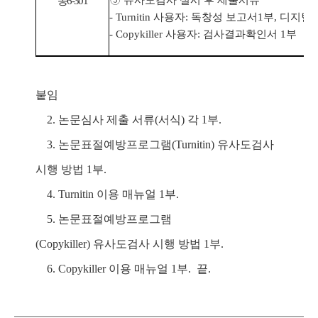
유사도검사 실시 후 제출서류
농6-301
- Turnitin
사용자
:
독창성 보고서
1
부
,
디지털
- Copykiller
사용자
:
검사결과확인서
1
부
붙임
2.
논문심사 제출 서류
(
서식
)
각
1
부
.
3.
논문표절예방프로그램
(Turnitin)
유사도검사
시행 방법
1
부
.
4. Turnitin
이용 매뉴얼
1
부
.
5.
논문표절예방프로그램
(Copykiller)
유사도검사 시행 방법
1
부
.
6. Copykiller
이용 매뉴얼
1
부
.
끝
.