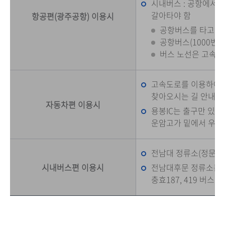
시내버스 : 공항에서
갈아타야 함
항공편(광주공항) 이용시
공항버스를 타고 광
공항버스(1000번
버스 노선은 고속버
고속도로를 이용하여 용
찾아오시는 길 안내의 
자동차편 이용시
용봉IC는 출구만 있고
운암고가 밑에서 우회
전남대 정류소(정문)는 풍
시내버스편 이용시
전남대후문 정류소는 진월0
충효187, 419 버스